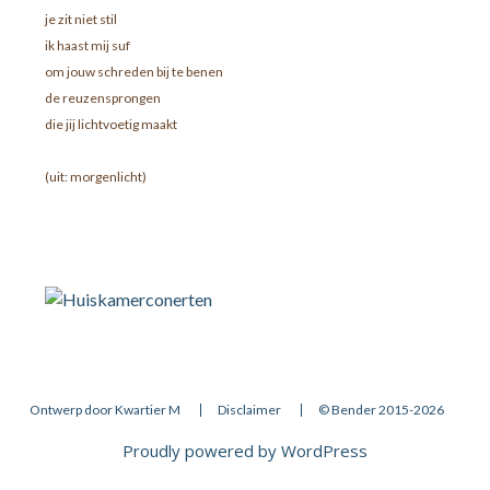
je zit niet stil
ik haast mij suf
om jouw schreden bij te benen
de reuzensprongen
die jij lichtvoetig maakt
(uit: morgenlicht)
Ontwerp door Kwartier M
Disclaimer
© Bender 2015-2026
Proudly powered by WordPress
Theme: WEN Business by