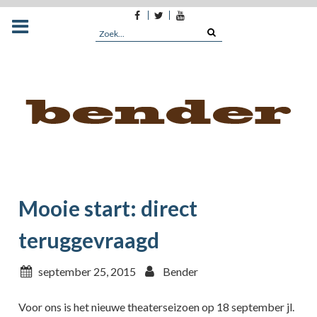
Facebook
Twitter
Youtube
Skip
to
Search
content
for:
Mooie start: direct
teruggevraagd
september 25, 2015
Bender
Voor ons is het nieuwe theaterseizoen op 18 september jl.