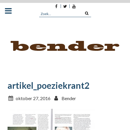
Facebook
Twitter
Youtube
Skip
to
Search
content
for:
artikel_poeziekrant2
oktober 27, 2016
Bender