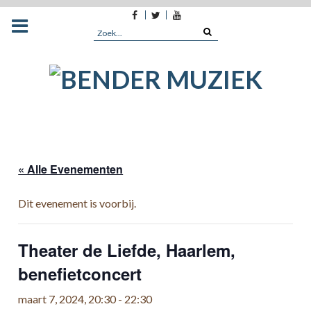
Facebook
Twitter
Youtube
Skip
to
Search
content
for:
« Alle Evenementen
Dit evenement is voorbij.
Theater de Liefde, Haarlem,
benefietconcert
maart 7, 2024, 20:30
-
22:30