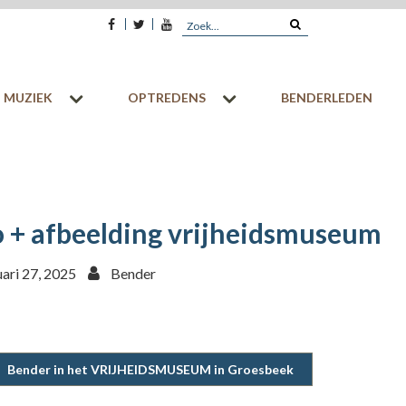
Facebook
Twitter
Youtube
Search
for:
MUZIEK
OPTREDENS
BENDERLEDEN
o + afbeelding vrijheidsmuseum
uari 27, 2025
Bender
Bender in het VRIJHEIDSMUSEUM in Groesbeek