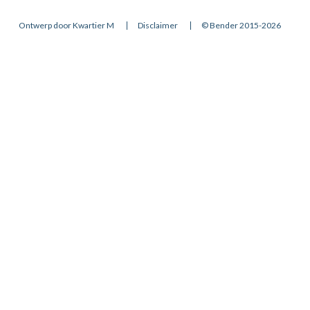
Ontwerp door Kwartier M
Disclaimer
© Bender 2015-2026