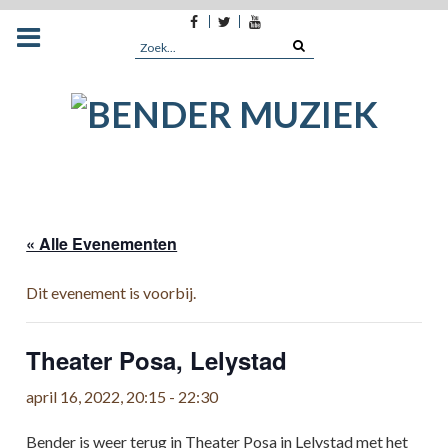
Facebook
Twitter
Youtube
Skip
to
Search
content
for:
« Alle Evenementen
Dit evenement is voorbij.
Theater Posa, Lelystad
april 16, 2022, 20:15
-
22:30
Bender is weer terug in Theater Posa in Lelystad met het