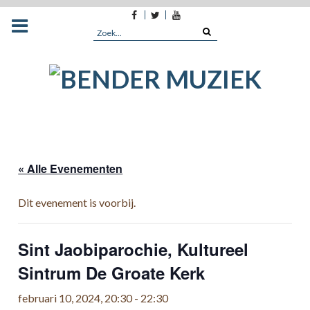
Facebook
Twitter
Youtube
Skip
to
Search
content
for:
« Alle Evenementen
Dit evenement is voorbij.
Sint Jaobiparochie, Kultureel
Sintrum De Groate Kerk
februari 10, 2024, 20:30
-
22:30