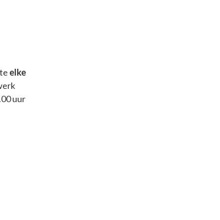
te
elke
werk
.00 uur