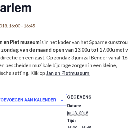
arlem
2018, 16:00
-
16:45
n en Piet museum
is in het kader van het Spaarnekunstrou
 zondag van de maand open van 13.00u tot 17.00u
met 
 directie en een gast. Op zondag 3 juni zal Bender vanaf 16
en bescheiden muzikale bijdrage zorgen in een kleine,
sche setting. Klik op
Jan en Pietmuseum
GEGEVENS
TOEVOEGEN AAN KALENDER
Datum:
juni 3, 2018
Tijd:
16:00 - 16:45