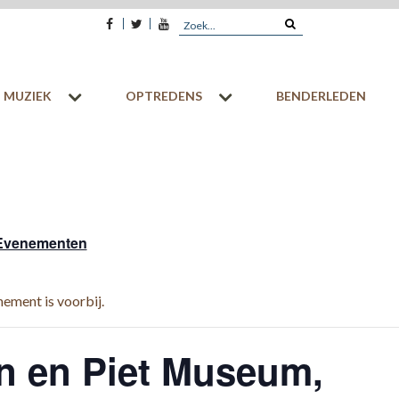
Facebook
Twitter
Youtube
Search
for:
MUZIEK
OPTREDENS
BENDERLEDEN
 Evenementen
nement is voorbij.
n en Piet Museum,