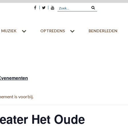
Facebook
Twitter
Youtube
Search
for:
MUZIEK
OPTREDENS
BENDERLEDEN
 Evenementen
nement is voorbij.
eater Het Oude