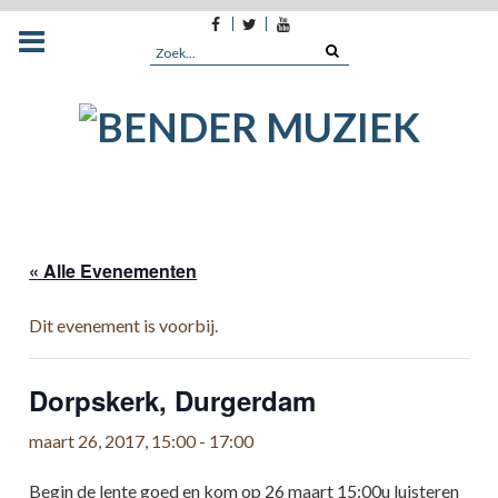
Facebook
Twitter
Youtube
Skip
to
Search
content
for:
« Alle Evenementen
Dit evenement is voorbij.
Dorpskerk, Durgerdam
maart 26, 2017, 15:00
-
17:00
Begin de lente goed en kom op 26 maart 15:00u luisteren