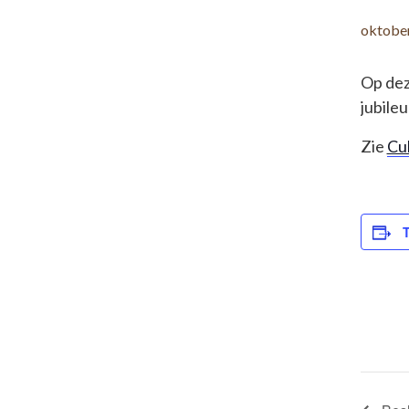
oktober
Op dez
jubile
Zie
Cu