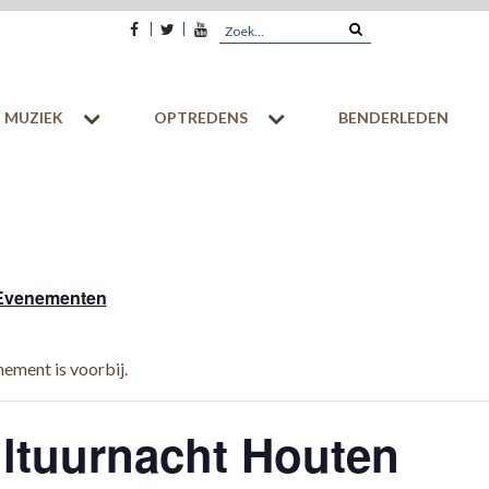
Facebook
Twitter
Youtube
Search
for:
MUZIEK
OPTREDENS
BENDERLEDEN
 Evenementen
nement is voorbij.
ltuurnacht Houten