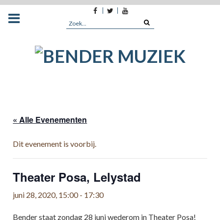
Facebook
Twitter
Youtube
Skip
to
Search
content
for:
« Alle Evenementen
Dit evenement is voorbij.
Theater Posa, Lelystad
juni 28, 2020, 15:00
-
17:30
Bender staat zondag 28 juni wederom in Theater Posa!